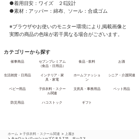
●着用目安：ワイズ ２E設計
●素材：アッパー：綿布、ソール：合成ゴム
※ブラウザやお使いのモニター環境により,掲載画像と
実際の商品の色味が若干異なる場合がございます。
カテゴリーから探す
催事商品
セブンプレミアム
食品・飲料
お酒
（食品・日用品）
生活雑貨・日用品
インテリア・家
ホームファッショ
シニア・介護関連
具・家電
ン
ベビー用品
子供衣料・スクー
文房具・事務用品
ペット用品
ル関連
防災用品
ハコストック
ギフト
>
>
ホーム
子供衣料・スクール関連
上履き
>
キャロットバレーシューズＣＲＳＴ11 サックス