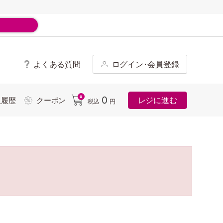
よくある質問
ログイン･会員登録
ド
0
0
レジに進む
入履歴
クーポン
税込
円