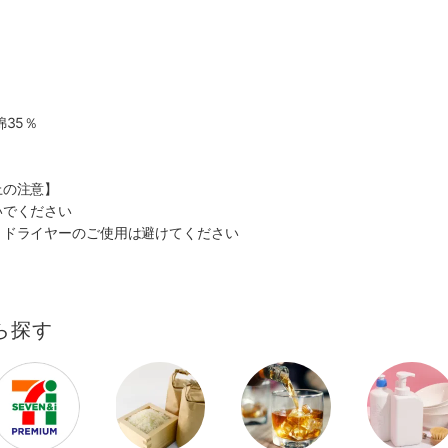
綿35％
上の注意】
いでください
、ドライヤーのご使用は避けてください
ら探す