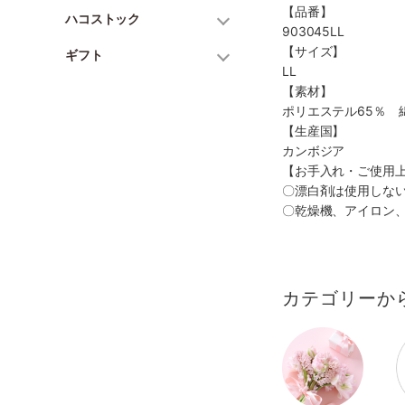
【品番】
ハコストック
903045LL
【サイズ】
ギフト
LL
【素材】
ポリエステル65％ 
【生産国】
カンボジア
【お手入れ・ご使用
〇漂白剤は使用しな
〇乾燥機、アイロン
カテゴリーか