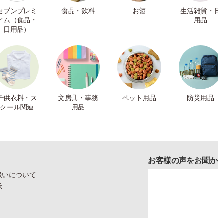
セブンプレミ
食品・飲料
お酒
生活雑貨・
アム（食品・
用品
日用品）
子供衣料・ス
文房具・事務
ペット用品
防災用品
クール関連
用品
お客様の声をお聞か
扱いについて
示