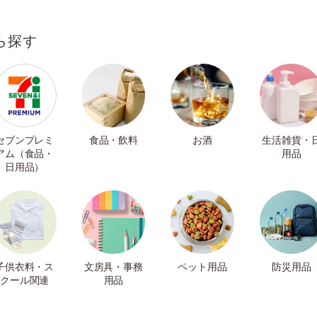
ら探す
セブンプレミ
食品・飲料
お酒
生活雑貨・
アム（食品・
用品
日用品）
子供衣料・ス
文房具・事務
ペット用品
防災用品
クール関連
用品