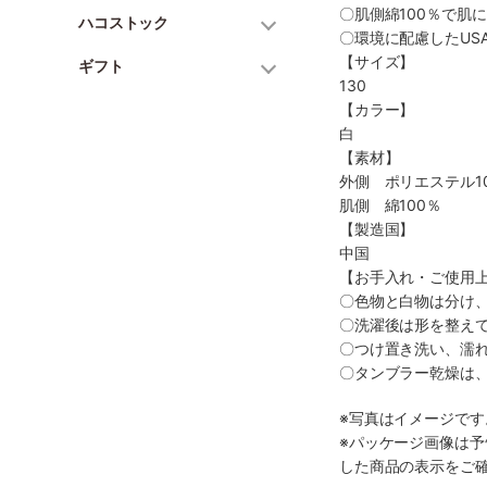
〇肌側綿100％で肌
ハコストック
〇環境に配慮したUS
【サイズ】
ギフト
130
【カラー】
白
【素材】
外側 ポリエステル1
肌側 綿100％
【製造国】
中国
【お手入れ・ご使用
〇色物と白物は分け
〇洗濯後は形を整え
〇つけ置き洗い、濡
〇タンブラー乾燥は
※写真はイメージで
※パッケージ画像は
した商品の表示をご