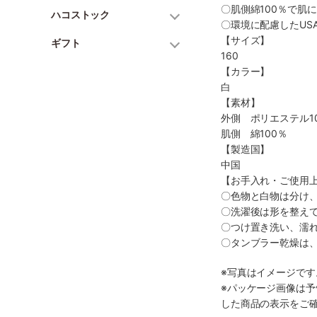
〇肌側綿100％で肌
ハコストック
〇環境に配慮したUS
【サイズ】
ギフト
160
【カラー】
白
【素材】
外側 ポリエステル1
肌側 綿100％
【製造国】
中国
【お手入れ・ご使用
〇色物と白物は分け
〇洗濯後は形を整え
〇つけ置き洗い、濡
〇タンブラー乾燥は
※写真はイメージで
※パッケージ画像は
した商品の表示をご