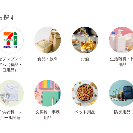
ら探す
セブンプレミ
食品・飲料
お酒
生活雑貨・
アム（食品・
用品
日用品）
子供衣料・ス
文房具・事務
ペット用品
防災用品
クール関連
用品