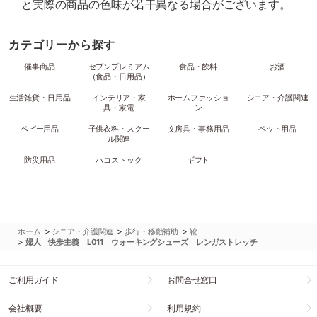
と実際の商品の色味が若干異なる場合がございます。
カテゴリーから探す
催事商品
セブンプレミアム
食品・飲料
お酒
（食品・日用品）
生活雑貨・日用品
インテリア・家
ホームファッショ
シニア・介護関連
具・家電
ン
ベビー用品
子供衣料・スクー
文房具・事務用品
ペット用品
ル関連
防災用品
ハコストック
ギフト
>
>
>
ホーム
シニア・介護関連
歩行・移動補助
靴
>
婦人 快歩主義 L011 ウォーキングシューズ レンガストレッチ
ご利用ガイド
お問合せ窓口
会社概要
利用規約