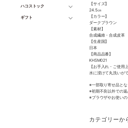
【サイズ】
ハコストック
24.5㎝
【カラー】
ギフト
ダークブラウン
【素材】
合成繊維・合成皮革
【生産国】
日本
【商品品番】
KHSM021
【お手入れ・ご使用
水に浸けて丸洗いが
※一部取り寄せ品と
※初期不良以外での
※ブラウザやお使い
カテゴリーか