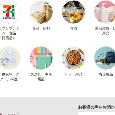
セブンプレミ
食品・飲料
お酒
生活雑貨・
アム（食品・
用品
日用品）
子供衣料・ス
文房具・事務
ペット用品
防災用品
クール関連
用品
お客様の声をお聞か
扱いについて