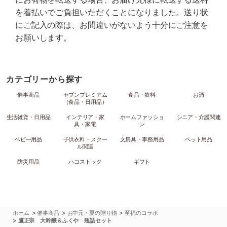
を着払いでご負担いただくことになりました。送り状
にご記入の際は、お間違いがないよう十分にご注意を
お願いします。
カテゴリーから探す
催事商品
セブンプレミアム
食品・飲料
お酒
（食品・日用品）
生活雑貨・日用品
インテリア・家
ホームファッショ
シニア・介護関連
具・家電
ン
ベビー用品
子供衣料・スクー
文房具・事務用品
ペット用品
ル関連
防災用品
ハコストック
ギフト
>
>
>
ホーム
催事商品
お中元・夏の贈り物
至福のコラボ
>
鷹正宗 大吟醸＆ふくや 瓶詰セット