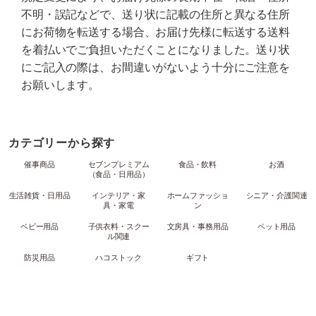
不明・誤記などで、送り状に記載の住所と異なる住所
にお荷物を転送する場合、お届け先様に転送する送料
を着払いでご負担いただくことになりました。送り状
にご記入の際は、お間違いがないよう十分にご注意を
お願いします。
カテゴリーから探す
催事商品
セブンプレミアム
食品・飲料
お酒
（食品・日用品）
生活雑貨・日用品
インテリア・家
ホームファッショ
シニア・介護関連
具・家電
ン
ベビー用品
子供衣料・スクー
文房具・事務用品
ペット用品
ル関連
防災用品
ハコストック
ギフト