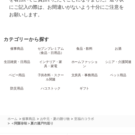
にご記入の際は、お間違いがないよう十分にご注意を
お願いします。
カテゴリーから探す
催事商品
セブンプレミアム
食品・飲料
お酒
（食品・日用品）
生活雑貨・日用品
インテリア・家
ホームファッショ
シニア・介護関連
具・家電
ン
ベビー用品
子供衣料・スクー
文房具・事務用品
ペット用品
ル関連
防災用品
ハコストック
ギフト
>
>
>
ホーム
催事商品
お中元・夏の贈り物
至福のコラボ
>
＜阿藻珍味＞夏の瀬戸内巡り