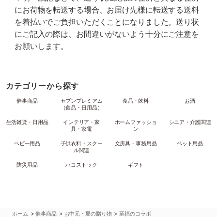
にお荷物を転送する場合、お届け先様に転送する送料
を着払いでご負担いただくことになりました。送り状
にご記入の際は、お間違いがないよう十分にご注意を
お願いします。
カテゴリーから探す
催事商品
セブンプレミアム
食品・飲料
お酒
（食品・日用品）
生活雑貨・日用品
インテリア・家
ホームファッショ
シニア・介護関連
具・家電
ン
ベビー用品
子供衣料・スクー
文房具・事務用品
ペット用品
ル関連
防災用品
ハコストック
ギフト
>
>
>
ホーム
催事商品
お中元・夏の贈り物
至福のコラボ