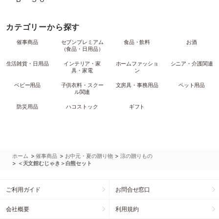
カテゴリーから探す
催事商品
セブンプレミアム
食品・飲料
お酒
（食品・日用品）
生活雑貨・日用品
インテリア・家
ホームファッショ
シニア・介護関連
具・家電
ン
ベビー用品
子供衣料・スクー
文房具・事務用品
ペット用品
ル関連
防災用品
ハコストック
ギフト
>
>
>
ホーム
催事商品
お中元・夏の贈り物
涼の贈りもの
>
＜天文館むじゃき＞白熊セット
ご利用ガイド
お問合せ窓口
会社概要
利用規約