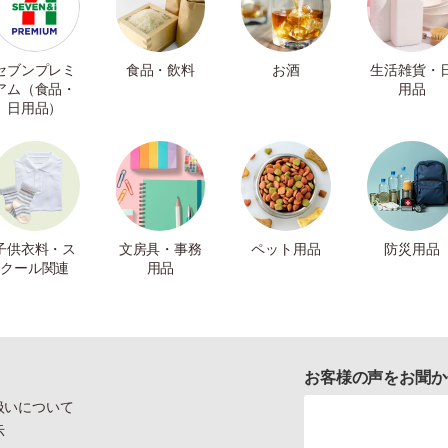
セブンプレミ
食品・飲料
お酒
生活雑貨・
アム（食品・
用品
日用品）
子供衣料・ス
文房具・事務
ペット用品
防災用品
クール関連
用品
お客様の声をお聞か
扱いについて
示