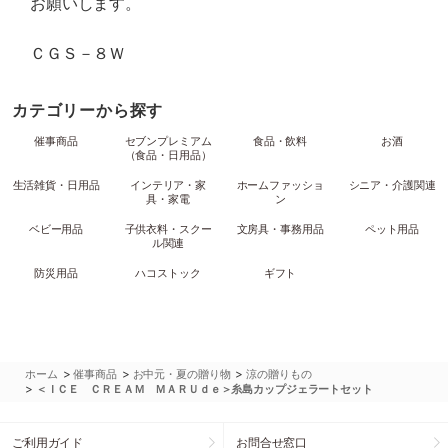
お願いします。
ＣＧＳ－８Ｗ
カテゴリーから探す
催事商品
セブンプレミアム
食品・飲料
お酒
（食品・日用品）
生活雑貨・日用品
インテリア・家
ホームファッショ
シニア・介護関連
具・家電
ン
ベビー用品
子供衣料・スクー
文房具・事務用品
ペット用品
ル関連
防災用品
ハコストック
ギフト
>
>
>
ホーム
催事商品
お中元・夏の贈り物
涼の贈りもの
>
＜ＩＣＥ ＣＲＥＡＭ ＭＡＲＵｄｅ＞糸島カップジェラートセット
ご利用ガイド
お問合せ窓口