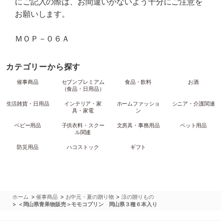
にご記入の際は、お間違いがないよう十分にご注意を
お願いします。
ＭＯＰ－０６Ａ
カテゴリーから探す
催事商品
セブンプレミアム
食品・飲料
お酒
（食品・日用品）
生活雑貨・日用品
インテリア・家
ホームファッショ
シニア・介護関連
具・家電
ン
ベビー用品
子供衣料・スクー
文房具・事務用品
ペット用品
ル関連
防災用品
ハコストック
ギフト
>
>
>
ホーム
催事商品
お中元・夏の贈り物
涼の贈りもの
>
＜岡山県青果物販売＞モモコプリン 岡山県３種６本入り