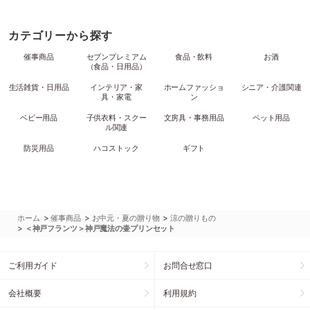
カテゴリーから探す
催事商品
セブンプレミアム
食品・飲料
お酒
（食品・日用品）
生活雑貨・日用品
インテリア・家
ホームファッショ
シニア・介護関連
具・家電
ン
ベビー用品
子供衣料・スクー
文房具・事務用品
ペット用品
ル関連
防災用品
ハコストック
ギフト
>
>
>
ホーム
催事商品
お中元・夏の贈り物
涼の贈りもの
>
＜神戸フランツ＞神戸魔法の壷プリンセット
ご利用ガイド
お問合せ窓口
会社概要
利用規約