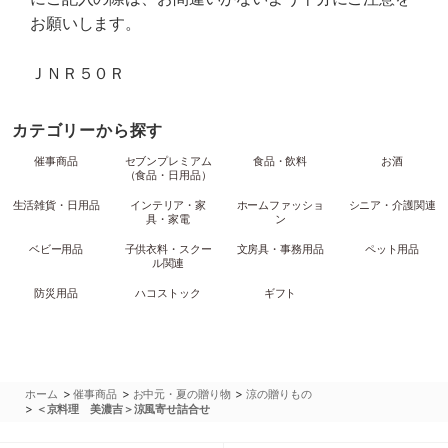
お願いします。
ＪＮＲ５０Ｒ
カテゴリーから探す
催事商品
セブンプレミアム
食品・飲料
お酒
（食品・日用品）
生活雑貨・日用品
インテリア・家
ホームファッショ
シニア・介護関連
具・家電
ン
ベビー用品
子供衣料・スクー
文房具・事務用品
ペット用品
ル関連
防災用品
ハコストック
ギフト
>
>
>
ホーム
催事商品
お中元・夏の贈り物
涼の贈りもの
>
＜京料理 美濃吉＞涼風寄せ詰合せ