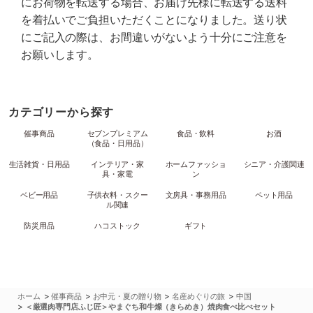
にお荷物を転送する場合、お届け先様に転送する送料
を着払いでご負担いただくことになりました。送り状
にご記入の際は、お間違いがないよう十分にご注意を
お願いします。
カテゴリーから探す
催事商品
セブンプレミアム
食品・飲料
お酒
（食品・日用品）
生活雑貨・日用品
インテリア・家
ホームファッショ
シニア・介護関連
具・家電
ン
ベビー用品
子供衣料・スクー
文房具・事務用品
ペット用品
ル関連
防災用品
ハコストック
ギフト
>
>
>
>
ホーム
催事商品
お中元・夏の贈り物
名産めぐりの旅
中国
>
＜厳選肉専門店ふじ匠＞やまぐち和牛燦（きらめき）焼肉食べ比べセット