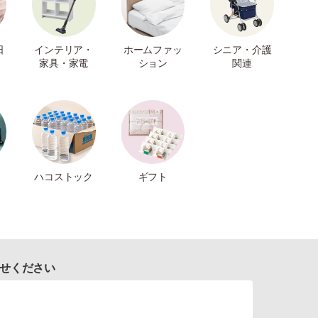
日
インテリア・
ホームファッ
シニア・介護
家具・家電
ション
関連
ハコストック
ギフト
せください