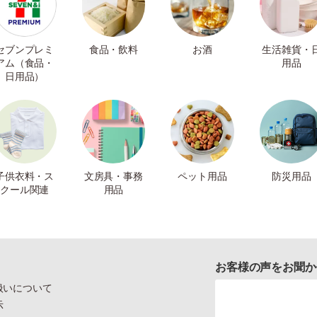
セブンプレミ
食品・飲料
お酒
生活雑貨・
アム（食品・
用品
日用品）
子供衣料・ス
文房具・事務
ペット用品
防災用品
クール関連
用品
お客様の声をお聞か
扱いについて
示