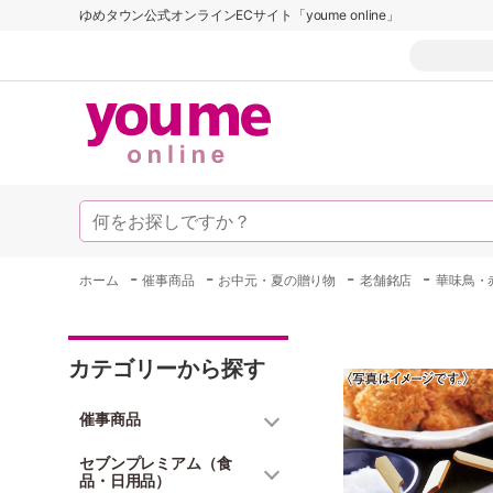
ゆめタウン公式オンラインECサイト「youme online」
-
-
-
-
ホーム
催事商品
お中元・夏の贈り物
老舗銘店
華味鳥・
カテゴリーから探す
催事商品
セブンプレミアム（食
品・日用品）