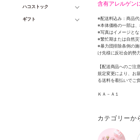
含有アレルゲン
ハコストック
※配送料込み：商品
ギフト
※本体価格の一部は
※写真はイメージとな
※繁忙期または自然
※暴力団排除条例の
け先様に反社会的勢
【配送商品へのご注
規定変更により、お
る送料を着払いでご
ＫＡ－Ａ１
カテゴリーか