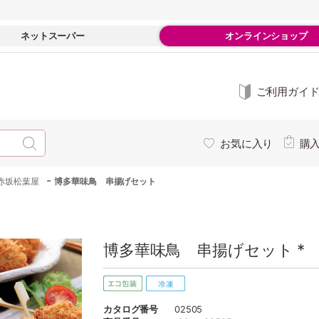
ネットスーパー
オンラインショップ
ご利用ガイ
お気に入り
購
-
赤坂松葉屋
博多華味鳥 串揚げセット
博多華味鳥 串揚げセット *
カタログ番号
02505