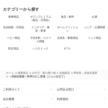
カテゴリーから探す
催事商品
セブンプレミアム
食品・飲料
お酒
（食品・日用品）
生活雑貨・日用品
インテリア・家
ホームファッショ
シニア・介護関連
具・家電
ン
ベビー用品
子供衣料・スクー
文房具・事務用品
ペット用品
ル関連
防災用品
ハコストック
ギフト
>
>
>
>
ホーム
催事商品
お中元・夏の贈り物
老舗銘店
華味鳥・赤坂松葉屋
>
＜赤坂松葉屋＞料亭のだし茶漬（ジュレ仕立て）
ご利用ガイド
お問合せ窓口
会社概要
利用規約