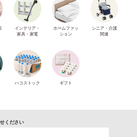
日
インテリア・
ホームファッ
シニア・介護
家具・家電
ション
関連
ハコストック
ギフト
せください