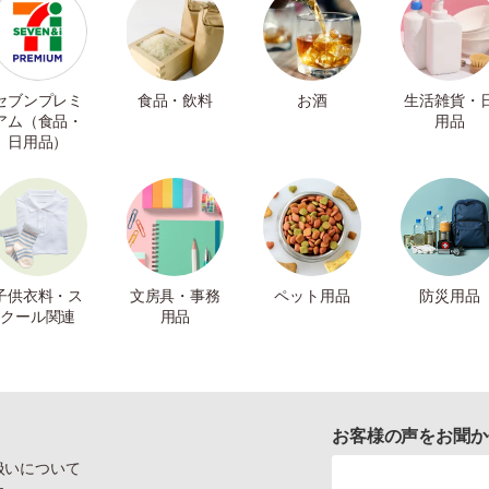
セブンプレミ
食品・飲料
お酒
生活雑貨・
アム（食品・
用品
日用品）
子供衣料・ス
文房具・事務
ペット用品
防災用品
クール関連
用品
お客様の声をお聞か
扱いについて