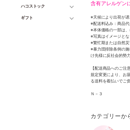
含有アレルゲン
ハコストック
※天候により出荷が
ギフト
※配送料込み：商品
※本体価格の一部は
※写真はイメージとな
※繁忙期または自然
※暴力団排除条例の
け先様に反社会的勢
【配送商品へのご注
規定変更により、お
る送料を着払いでご
Ｎ－３
カテゴリーか