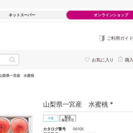
ネットスーパー
オンラインショップ
ご利用ガイ
お気に入り
購
山梨県一宮産 水蜜桃
山梨県一宮産 水蜜桃 *
カタログ番号
06105