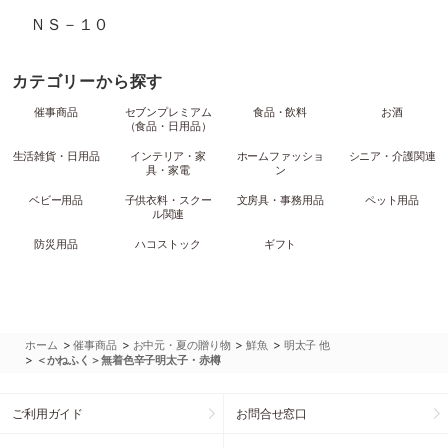
ＮＳ－１０
カテゴリーから探す
催事商品
セブンプレミアム
食品・飲料
お酒
（食品・日用品）
生活雑貨・日用品
インテリア・家
ホームファッショ
シニア・介護関連
具・家電
ン
ベビー用品
子供衣料・スクー
文房具・事務用品
ペット用品
ル関連
防災用品
ハコストック
ギフト
>
>
>
>
ホーム
催事商品
お中元・夏の贈り物
鮮魚
明太子 他
>
＜かねふく＞無着色辛子明太子・赤樽
ご利用ガイド
お問合せ窓口