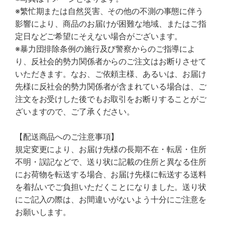
※繁忙期または自然災害、その他の不測の事態に伴う
影響により、商品のお届けが困難な地域、またはご指
定日などご希望にそえない場合がございます。
※暴力団排除条例の施行及び警察からのご指導によ
り、反社会的勢力関係者からのご注文はお断りさせて
いただきます。なお、ご依頼主様、あるいは、お届け
先様に反社会的勢力関係者が含まれている場合は、ご
注文をお受けした後でもお取引をお断りすることがご
ざいますので、ご了承ください。
【配送商品へのご注意事項】
規定変更により、お届け先様の長期不在・転居・住所
不明・誤記などで、送り状に記載の住所と異なる住所
にお荷物を転送する場合、お届け先様に転送する送料
を着払いでご負担いただくことになりました。送り状
にご記入の際は、お間違いがないよう十分にご注意を
お願いします。