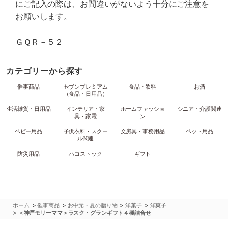
にご記入の際は、お間違いがないよう十分にご注意を
お願いします。
ＧＱＲ－５２
カテゴリーから探す
催事商品
セブンプレミアム
食品・飲料
お酒
（食品・日用品）
生活雑貨・日用品
インテリア・家
ホームファッショ
シニア・介護関連
具・家電
ン
ベビー用品
子供衣料・スクー
文房具・事務用品
ペット用品
ル関連
防災用品
ハコストック
ギフト
>
>
>
>
ホーム
催事商品
お中元・夏の贈り物
洋菓子
洋菓子
>
＜神戸モリーママ＞ラスク・グランギフト４種詰合せ