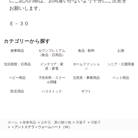
にご記入の際は、お間違いがないよう十分にご注意を
お願いします。
Ｅ－３０
カテゴリーから探す
催事商品
セブンプレミアム
食品・飲料
お酒
（食品・日用品）
生活雑貨・日用品
インテリア・家
ホームファッショ
シニア・介護関連
具・家電
ン
ベビー用品
子供衣料・スクー
文房具・事務用品
ペット用品
ル関連
防災用品
ハコストック
ギフト
>
>
>
>
ホーム
催事商品
お中元・夏の贈り物
洋菓子
洋菓子
>
＜アントステラ＞ウォームハート（Ｍ）