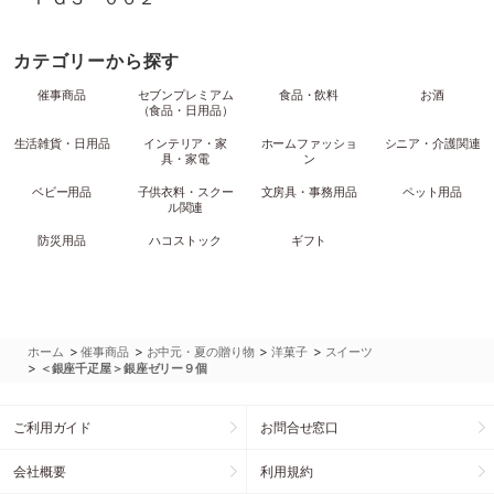
カテゴリーから探す
催事商品
セブンプレミアム
食品・飲料
お酒
（食品・日用品）
生活雑貨・日用品
インテリア・家
ホームファッショ
シニア・介護関連
具・家電
ン
ベビー用品
子供衣料・スクー
文房具・事務用品
ペット用品
ル関連
防災用品
ハコストック
ギフト
>
>
>
>
ホーム
催事商品
お中元・夏の贈り物
洋菓子
スイーツ
>
＜銀座千疋屋＞銀座ゼリー９個
ご利用ガイド
お問合せ窓口
会社概要
利用規約