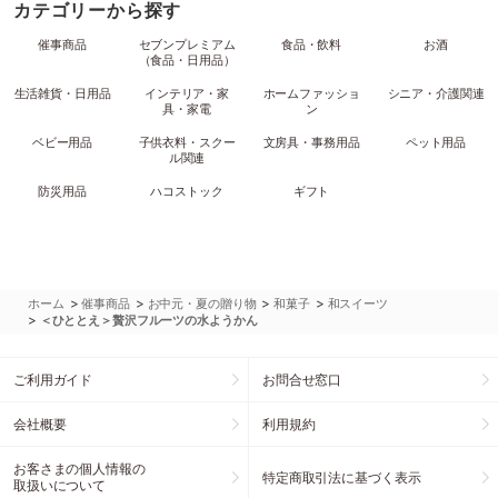
カテゴリーから探す
催事商品
セブンプレミアム
食品・飲料
お酒
（食品・日用品）
生活雑貨・日用品
インテリア・家
ホームファッショ
シニア・介護関連
具・家電
ン
ベビー用品
子供衣料・スクー
文房具・事務用品
ペット用品
ル関連
防災用品
ハコストック
ギフト
>
>
>
>
ホーム
催事商品
お中元・夏の贈り物
和菓子
和スイーツ
>
＜ひととえ＞贅沢フルーツの水ようかん
ご利用ガイド
お問合せ窓口
会社概要
利用規約
お客さまの個人情報の
特定商取引法に基づく表示
取扱いについて