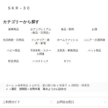
ＳＫＲ－３０
カテゴリーから探す
催事商品
セブンプレミアム
食品・飲料
お酒
（食品・日用品）
生活雑貨・日用品
インテリア・家
ホームファッショ
シニア・介護関連
具・家電
ン
ベビー用品
子供衣料・スクー
文房具・事務用品
ペット用品
ル関連
防災用品
ハコストック
ギフト
>
>
>
>
ホーム
催事商品
お中元・夏の贈り物
和菓子
清閑院・満果惣
>
＜菓匠 清閑院＞吉野本葛 葛水ようかん詰合せ
ご利用ガイド
お問合せ窓口