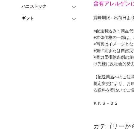
含有アレルゲン
ハコストック
賞味期限：出荷日より
ギフト
※配送料込み：商品
※本体価格の一部は
※写真はイメージとな
※繁忙期または自然
※暴力団排除条例の
け先様に反社会的勢
【配送商品へのご注
規定変更により、お
る送料を着払いでご
ＫＫＳ－３２
カテゴリーか