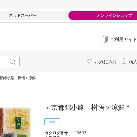
ネットスーパー
オンラインショップ
ご利用ガイ
お気に入り
購
都錦小路 桝悟＞涼鮮
＜京都錦小路 桝悟＞涼鮮 *
カタログ番号
16603