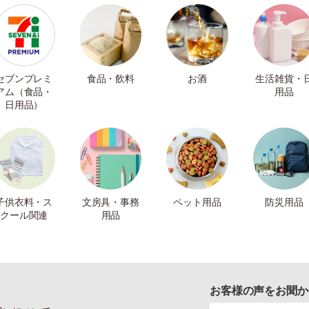
セブンプレミ
食品・飲料
お酒
生活雑貨・
アム（食品・
用品
日用品）
子供衣料・ス
文房具・事務
ペット用品
防災用品
クール関連
用品
お客様の声をお聞か