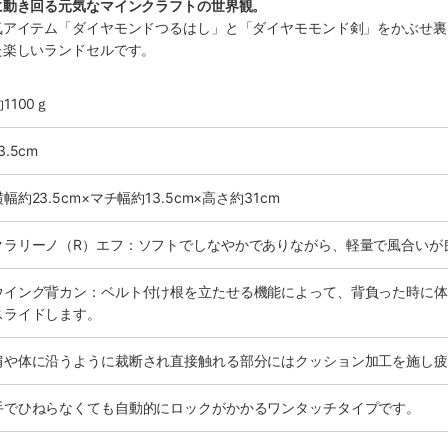
に動き回る元気なマインクラフトの世界観。
気アイテム「ダイヤモンドつるはし」と「ダイヤモモンド剣」をかぶせ裏
た楽しいランドセルです。
1100ｇ
3.5cm
横幅約23.5cm×マチ幅約13.5cm×高さ約31cm
クラリーノ（R）エフ：ソフトでしなやかでありながら、軽量で風合いが
ウイング背カン：ベルト付け根を立たせる機能によって、背負った時に体
スライドします。
肩や体に沿うように裁断され直接触れる部分にはクッション加工を施し疲
手でひねらなくても自動的にロックがかかるワンタッチタイプです。