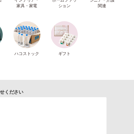
家具・家電
ション
関連
ハコストック
ギフト
せください