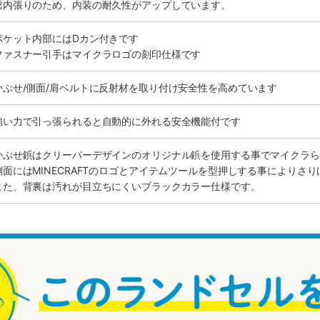
総内張りのため、内装の耐久性がアップしています。
ポケット内部にはDカン付きです
ファスナー引手はマイクラロゴの刻印仕様です
かぶせ/側面/肩ベルトに反射材を取り付け安全性を高めています
強い力で引っ張られると自動的に外れる安全機能付です
かぶせ鋲はクリーパーデザインのオリジナル鋲を使用する事でマイクラら
側面にはMINECRAFTのロゴとアイテムツールを型押しする事によりさ
また、背裏は汚れが目立ちにくいブラックカラー仕様です。