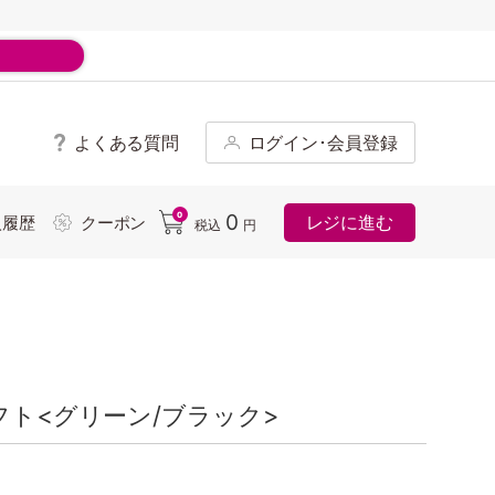
よくある質問
ログイン･会員登録
ド
0
0
レジに進む
入履歴
クーポン
税込
円
フト<グリーン/ブラック>