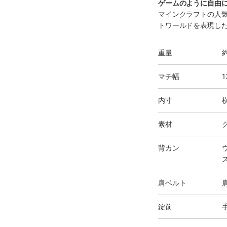
ゲームのように自由
マインクラフトの人
トワールドを表現し
重量
約
マチ幅
1
内寸
素材
背カン
肩ベルト
錠前