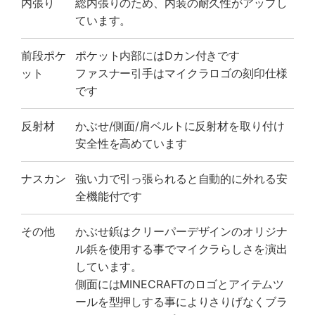
内張り
総内張りのため、内装の耐久性がアップし
ています。
前段ポケ
ポケット内部にはDカン付きです
ット
ファスナー引手はマイクラロゴの刻印仕様
です
反射材
かぶせ/側面/肩ベルトに反射材を取り付け
安全性を高めています
ナスカン
強い力で引っ張られると自動的に外れる安
全機能付です
その他
かぶせ鋲はクリーパーデザインのオリジナ
ル鋲を使用する事でマイクラらしさを演出
しています。
側面にはMINECRAFTのロゴとアイテムツ
ールを型押しする事によりさりげなくブラ