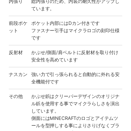
内張り
総内張りのため、内装の耐久性がアップし
ています。
前段ポケ
ポケット内部にはDカン付きです
ット
ファスナー引手はマイクラロゴの刻印仕様
です
反射材
かぶせ/側面/肩ベルトに反射材を取り付け
安全性を高めています
ナスカン
強い力で引っ張られると自動的に外れる安
全機能付です
その他
かぶせ鋲はクリーパーデザインのオリジナ
ル鋲を使用する事でマイクラらしさを演出
しています。
側面にはMINECRAFTのロゴとアイテムツ
ールを型押しする事によりさりげなくブラ