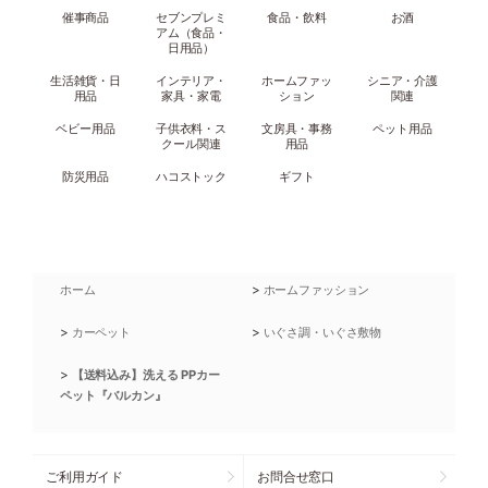
催事商品
セブンプレミ
食品・飲料
お酒
アム（食品・
日用品）
生活雑貨・日
インテリア・
ホームファッ
シニア・介護
用品
家具・家電
ション
関連
ベビー用品
子供衣料・ス
文房具・事務
ペット用品
クール関連
用品
防災用品
ハコストック
ギフト
>
ホーム
ホームファッション
>
>
カーペット
いぐさ調・いぐさ敷物
>
【送料込み】洗える PPカー
ペット『バルカン』
ご利用ガイド
お問合せ窓口