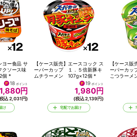
ンヨー食品 サ
【ケース販売】エースコック ス
【ケース販
フクソース味
ーパーカップ １．５倍新豚キ
ーパーカッ
2個 *
ムチラーメン 107g×12個 *
こつラーメン 
18
19
ポイント
ポイント
1,880
円
1,980
円
(税込 2,031円)
(税込 2,139円)
届け
宅配でお届け