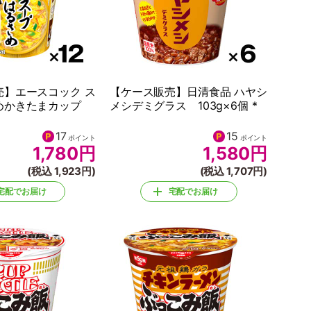
売】エースコック ス
【ケース販売】日清食品 ハヤシ
めかきたまカップ
メシデミグラス 103g×6個 *
17
15
ポイント
ポイント
1,780
円
1,580
円
(税込 1,923円)
(税込 1,707円)
宅配でお届け
宅配でお届け