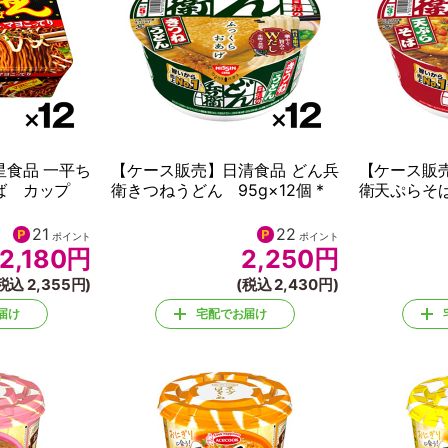
星食品 一平ち
【ケース販売】日清食品 どん兵
【ケース販
そば カップ
衛きつねうどん 95g×12個 *
衛天ぷらそば 
21
22
ポイント
ポイント
2,180
円
2,250
円
税込 2,355円)
(税込 2,430円)
届け
宅配でお届け