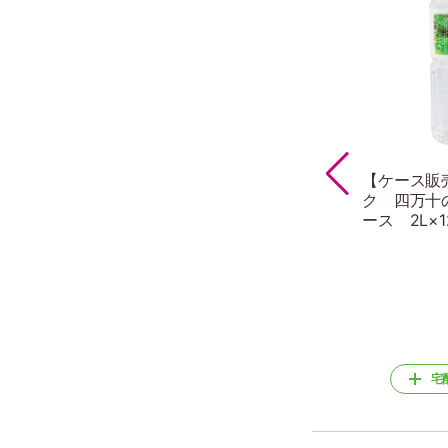
【ケース販
ク 四万十
ース 2L×1
宅