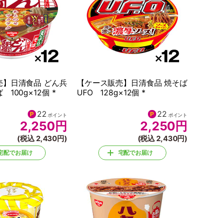
売】日清食品 どん兵
【ケース販売】日清食品 焼そば
100g×12個 *
UFO 128g×12個 *
22
22
ポイント
ポイント
2,250
円
2,250
円
(税込 2,430円)
(税込 2,430円)
宅配でお届け
宅配でお届け