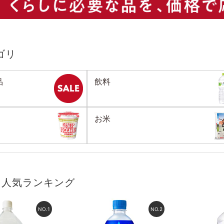
ゴリ
品
飲料
お米
ク人気ランキング
NO.
1
NO.
2