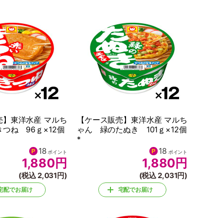
売】東洋水産 マルち
【ケース販売】東洋水産 マルち
つね 96ｇ×12個
ゃん 緑のたぬき 101ｇ×12個
*
18
18
ポイント
ポイント
1,880
円
1,880
円
(税込 2,031円)
(税込 2,031円)
宅配でお届け
宅配でお届け