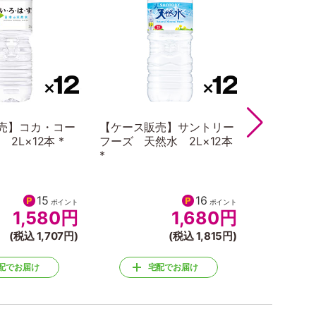
売】コカ・コー
【ケース販売】サントリー
【ケース販
2L×12本 *
フーズ 天然水 2L×12本
ー －１９
*
ショット 3
15
16
ポイント
ポイント
1,580
円
1,680
円
(税込 1,707円)
(税込 1,815円)
配でお届け
宅配でお届け
宅