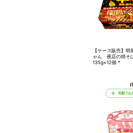
【ケース販売】明
ゃん 夜店の焼
135g×12個 *
(
宅配でお