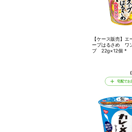
【ケース販売】エ
ープはるさめ ワ
プ 22g×12個 *
宅配でお