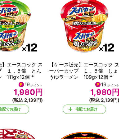
売】エースコック ス
【ケース販売】エースコック ス
プ １．５倍 とん
ーパーカップ １．５倍 しょ
111g×12個 *
うゆラーメン 109g×12個 *
19
19
ポイント
ポイント
1,980
円
1,980
円
(税込 2,139円)
(税込 2,139円)
宅配でお届け
宅配でお届け