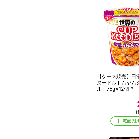
【ケース販売】日
ヌードルトムヤム
ル 75g×12個 *
(
宅配でお