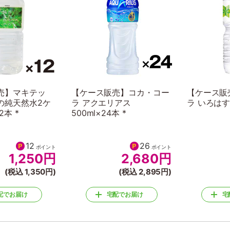
売】マキテッ
【ケース販売】コカ・コー
【ケース販
の純天然水2ケ
ラ アクエリアス
ラ いろはす 
2本 *
500ml×24本 *
12
26
ポイント
ポイント
1,250
円
2,680
円
(税込 1,350円)
(税込 2,895円)
配でお届け
宅配でお届け
宅