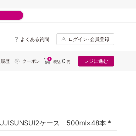
よくある質問
ログイン･会員登録
ド
0
0
レジに進む
入履歴
クーポン
税込
円
SUNSUI2ケース 500ml×48本 *