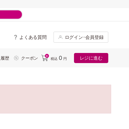
よくある質問
ログイン･会員登録
ド
0
0
レジに進む
入履歴
クーポン
税込
円