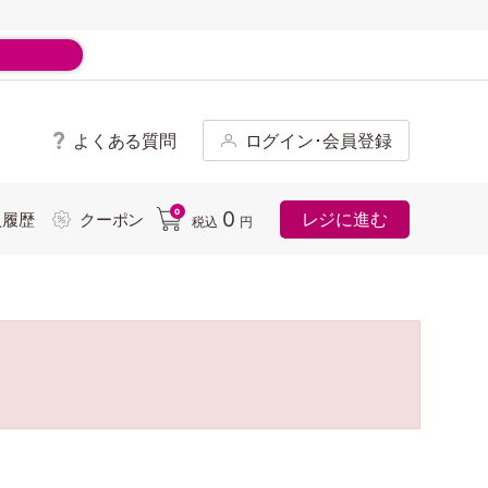
よくある質問
ログイン･会員登録
ド
0
0
レジに進む
入履歴
クーポン
税込
円