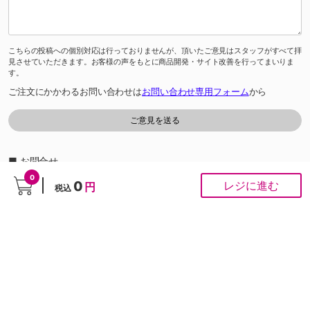
こちらの投稿への個別対応は行っておりませんが、頂いたご意見はスタッフがすべて拝
見させていただきます。お客様の声をもとに商品開発・サイト改善を行ってまいりま
す。
ご注文にかかわるお問い合わせは
お問い合わせ専用フォーム
から
■ お問合せ
「よくあるご質問」は
こちら
から
0
0
レジに進む
円
税込
0120-37-1947
ゆめオンラインカスタマーセンター［受付時間］あさ10時～夕方6時
※通話料は無料です。
※ネット専用のお問合せ先です。ご注文は受け付けておりません。
PCサイト
Copyright © IZUMI Co.,Ltd. All rights reserved.