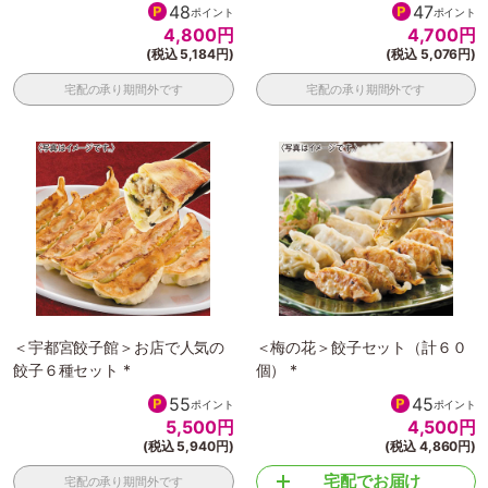
48
47
ポイント
ポイント
4,800
円
4,700
円
(税込 5,184円)
(税込 5,076円)
宅配の承り期間外です
宅配の承り期間外です
＜宇都宮餃子館＞お店で人気の
＜梅の花＞餃子セット（計６０
餃子６種セット *
個） *
55
45
ポイント
ポイント
5,500
円
4,500
円
(税込 5,940円)
(税込 4,860円)
宅配でお届け
宅配の承り期間外です