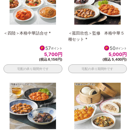
＜四陸＞本格中華詰合せ *
＜菰田欣也＞監修 本格中華５
種セット *
57
50
ポイント
ポイント
5,700
円
5,000
円
(税込 6,156円)
(税込 5,400円)
宅配の承り期間外です
宅配の承り期間外です