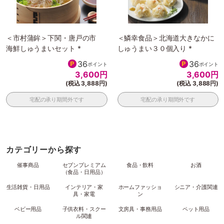
＜市村蒲鉾＞下関・唐戸の市
＜鱗幸食品＞北海道大きなかに
海鮮しゅうまいセット *
しゅうまい３０個入り *
36
36
ポイント
ポイント
3,600
円
3,600
円
(税込 3,888円)
(税込 3,888円)
宅配の承り期間外です
宅配の承り期間外です
カテゴリーから探す
催事商品
セブンプレミアム
食品・飲料
お酒
（食品・日用品）
生活雑貨・日用品
インテリア・家
ホームファッショ
シニア・介護関連
具・家電
ン
ベビー用品
子供衣料・スクー
文房具・事務用品
ペット用品
ル関連