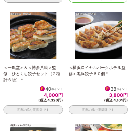
＜一風堂＞＆＜博多八助＞監
＜横浜ロイヤルパークホテル監
修 ひとくち餃子セット（２種
修＞黒豚餃子６０個 *
計６袋） *
40
38
ポイント
ポイント
4,000
円
3,800
円
(税込 4,320円)
(税込 4,104円)
宅配の承り期間外です
宅配の承り期間外です