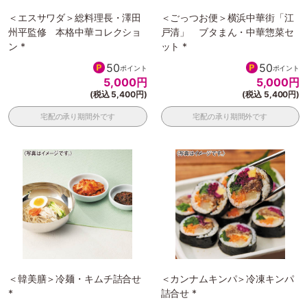
＜エスサワダ＞総料理長・澤田
＜ごっつお便＞横浜中華街「江
州平監修 本格中華コレクショ
戸清」 ブタまん・中華惣菜セ
ン *
ット *
50
50
ポイント
ポイント
5,000
円
5,000
円
(税込 5,400円)
(税込 5,400円)
宅配の承り期間外です
宅配の承り期間外です
＜韓美膳＞冷麺・キムチ詰合せ
＜カンナムキンパ＞冷凍キンパ
*
詰合せ *