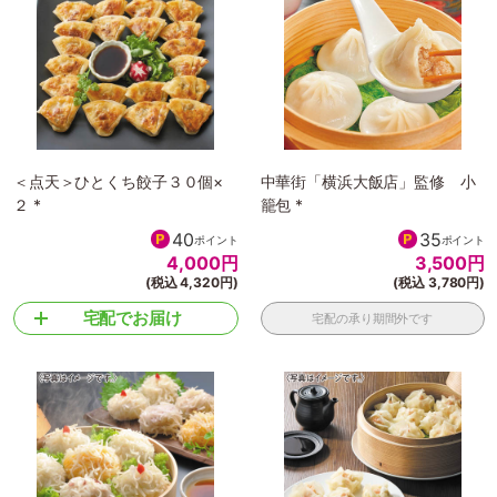
＜点天＞ひとくち餃子３０個×
中華街「横浜大飯店」監修 小
２ *
籠包 *
40
35
ポイント
ポイント
4,000
円
3,500
円
(税込 4,320円)
(税込 3,780円)
宅配でお届け
宅配の承り期間外です