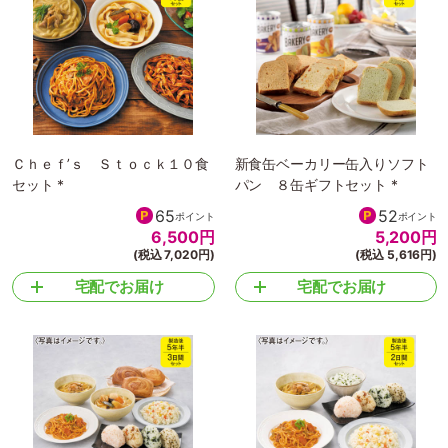
Ｃｈｅｆ’ｓ Ｓｔｏｃｋ１０食
新食缶ベーカリー缶入りソフト
セット *
パン ８缶ギフトセット *
65
52
ポイント
ポイント
6,500
円
5,200
円
(税込 7,020円)
(税込 5,616円)
宅配でお届け
宅配でお届け