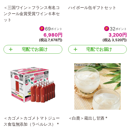
＜三国ワイン＞フランス有名コ
ハイボール缶ギフトセット
ンクール金賞受賞ワイン６本セ
ット
69
32
ポイント
ポイント
6,980
円
3,200
円
(税込 7,678円)
(税込 3,520円)
宅配でお届け
宅配でお届け
＜カゴメ＞カゴメトマトジュー
＜白鹿＞蔵出し甘酒 *
ス食塩無添加（ラベルレス） *