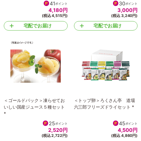
41
30
ポイント
ポイント
4,180
円
3,000
円
(税込 4,515円)
(税込 3,240円)
宅配でお届け
宅配でお届け
＜ゴールドパック＞凍らせてお
＜トップ卵＞ろくさん亭 道場
いしい国産ジュース５種セット
六三郎フリーズドライセット *
*
25
45
ポイント
ポイント
2,520
円
4,500
円
(税込 2,722円)
(税込 4,860円)