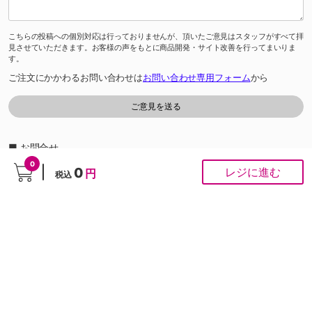
こちらの投稿への個別対応は行っておりませんが、頂いたご意見はスタッフがすべて拝
見させていただきます。お客様の声をもとに商品開発・サイト改善を行ってまいりま
す。
ご注文にかかわるお問い合わせは
お問い合わせ専用フォーム
から
■ お問合せ
「よくあるご質問」は
こちら
から
0
0
レジに進む
円
税込
0120-37-1947
ゆめオンラインカスタマーセンター［受付時間］あさ10時～夕方6時
※通話料は無料です。
※ネット専用のお問合せ先です。ご注文は受け付けておりません。
PCサイト
Copyright © IZUMI Co.,Ltd. All rights reserved.