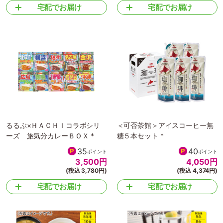
宅配でお届け
宅配でお届け
るるぶ×ＨＡＣＨＩコラボシリ
＜可否茶館＞アイスコーヒー無
ーズ 旅気分カレーＢＯＸ *
糖５本セット *
35
40
ポイント
ポイント
3,500
円
4,050
円
(税込 3,780円)
(税込 4,374円)
宅配でお届け
宅配でお届け