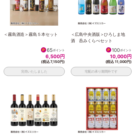
＜霧島酒造＞霧島５本セット
＜広島中央酒販＞ひろしま地
酒 呑みくらべセット
65
100
ポイント
ポイント
6,500
円
10,000
円
(税込 7,150円)
(税込 11,000円)
完売いたしました
宅配の承り期間外です