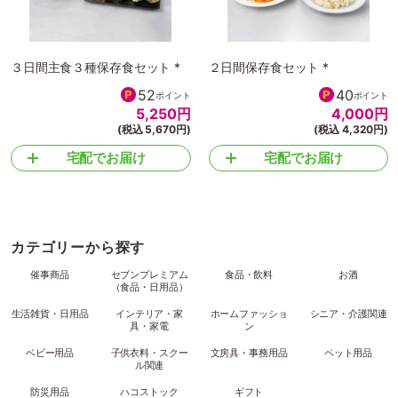
３日間主食３種保存食セット *
２日間保存食セット *
52
40
ポイント
ポイント
5,250
円
4,000
円
(税込 5,670円)
(税込 4,320円)
宅配でお届け
宅配でお届け
カテゴリーから探す
催事商品
セブンプレミアム
食品・飲料
お酒
（食品・日用品）
生活雑貨・日用品
インテリア・家
ホームファッショ
シニア・介護関連
具・家電
ン
ベビー用品
子供衣料・スクー
文房具・事務用品
ペット用品
ル関連
防災用品
ハコストック
ギフト