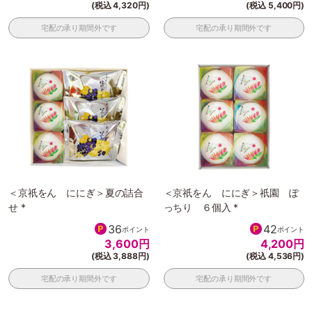
(税込 4,320円)
(税込 5,400円)
宅配の承り期間外です
宅配の承り期間外です
＜京祇をん ににぎ＞夏の詰合
＜京祇をん ににぎ＞祇園 ぽ
せ *
っちり ６個入 *
36
42
ポイント
ポイント
3,600
円
4,200
円
(税込 3,888円)
(税込 4,536円)
宅配の承り期間外です
宅配の承り期間外です