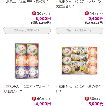
＜京菓匠 笹屋伊織＞夏の彩 *
＜京祇をん ににぎ＞フルーツ
大福詰合せ *
30
54
ポイント
ポイント
3,000
円
5,400
円
(税込 3,240円)
(税込 5,832円)
宅配の承り期間外です
宅配の承り期間外です
＜京祇をん ににぎ＞フルーツ
＜京祇をん ににぎ＞夏の詰合
大福詰合せ *
せ *
40
50
ポイント
ポイント
4,000
円
5,000
円