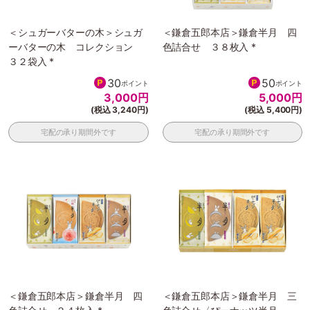
＜シュガーバターの木＞シュガ
＜鎌倉五郎本店＞鎌倉半月 四
ーバターの木 コレクション
色詰合せ ３８枚入 *
３２袋入 *
30
50
ポイント
ポイント
3,000
円
5,000
円
(税込 3,240円)
(税込 5,400円)
宅配の承り期間外です
宅配の承り期間外です
＜鎌倉五郎本店＞鎌倉半月 四
＜鎌倉五郎本店＞鎌倉半月 三