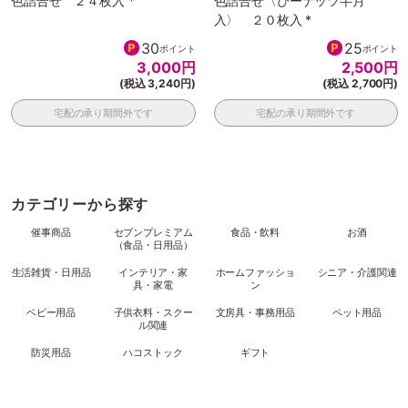
色詰合せ ２４枚入 *
色詰合せ〈ぴーナッツ半月
入〉 ２０枚入 *
30
25
ポイント
ポイント
3,000
円
2,500
円
(税込 3,240円)
(税込 2,700円)
宅配の承り期間外です
宅配の承り期間外です
カテゴリーから探す
催事商品
セブンプレミアム
食品・飲料
お酒
（食品・日用品）
生活雑貨・日用品
インテリア・家
ホームファッショ
シニア・介護関連
具・家電
ン
ベビー用品
子供衣料・スクー
文房具・事務用品
ペット用品
ル関連
防災用品
ハコストック
ギフト