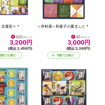
京菓彩々 *
＜井村屋＞和菓子の夏ぎふと *
320
30
ポイント
ポイント
3,200
円
3,000
円
(税込 3,456円)
(税込 3,240円)
宅配でお届け
宅配でお届け