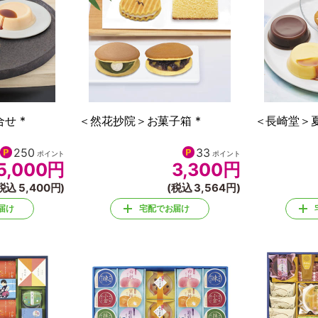
せ *
＜然花抄院＞お菓子箱 *
＜長崎堂＞夏
250
33
ポイント
ポイント
5,000
円
3,300
円
税込 5,400円)
(税込 3,564円)
届け
宅配でお届け