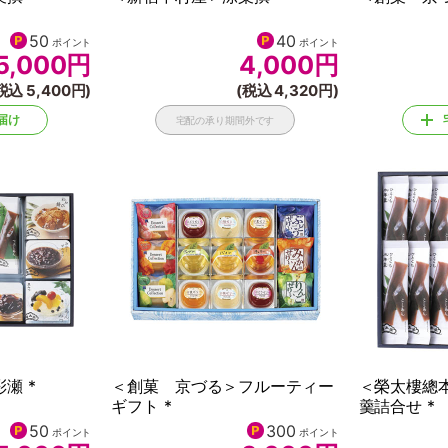
50
40
ポイント
ポイント
5,000
円
4,000
円
税込 5,400円)
(税込 4,320円)
届け
宅配の承り期間外です
瀬 *
＜創菓 京づる＞フルーティー
＜榮太樓總
ギフト *
羹詰合せ *
50
300
ポイント
ポイント