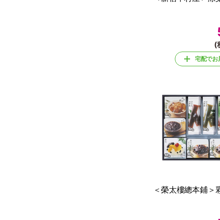
(
宅配でお
＜榮太樓總本鋪＞彩