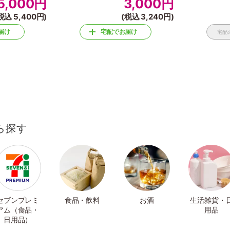
5,000
円
3,000
円
税込 5,400円)
(税込 3,240円)
届け
宅配でお届け
宅配
ら探す
セブンプレミ
食品・飲料
お酒
生活雑貨・
アム（食品・
用品
日用品）