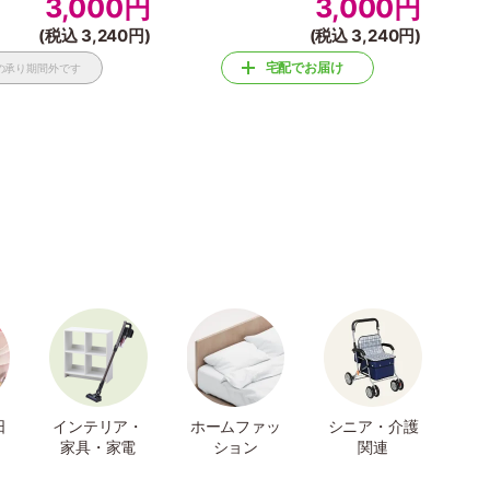
3,000
円
3,000
円
(税込 3,240円)
(税込 3,240円)
宅配でお届け
の承り期間外です
日
インテリア・
ホームファッ
シニア・介護
家具・家電
ション
関連