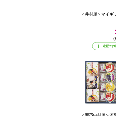
＜井村屋＞マイギフ
(
宅配でお
＜新宿中村屋＞涼菓