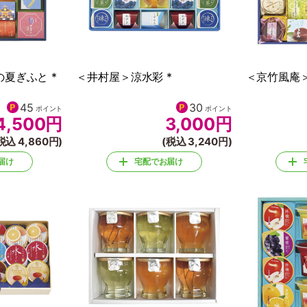
夏ぎふと *
＜井村屋＞涼水彩 *
＜京竹風庵＞
45
30
ポイント
ポイント
4,500
円
3,000
円
税込 4,860円)
(税込 3,240円)
届け
宅配でお届け