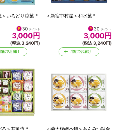
＞いろどり涼菓 *
＜新宿中村屋＞和水菓 *
30
30
ポイント
ポイント
3,000
円
3,000
円
(税込 3,240円)
(税込 3,240円)
宅配でお届け
宅配でお届け
る＞花風流 *
＜榮太樓總本鋪＞あんみつ詰合