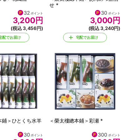
せ *
32
30
ポイント
ポイント
3,200
円
3,000
円
(税込 3,456円)
(税込 3,240円)
宅配でお届け
宅配でお届け
本鋪＞ひとくち水羊
＜榮太樓總本鋪＞彩瀬 *
30
300
ポイント
ポイント