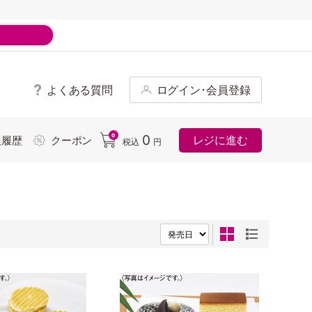
よくある質問
ログイン･会員登録
ド
0
0
レジに進む
入履歴
クーポン
税込
円