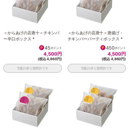
＜からあげの店唐十＞チキンバ
＜からあげの店唐十＞唐揚げ・
ー辛口ボックス *
チキンバーパーティボックス *
45
450
ポイント
ポイント
4,500
円
4,500
円
(税込 4,860円)
(税込 4,860円)
宅配の承り期間外です
宅配の承り期間外です