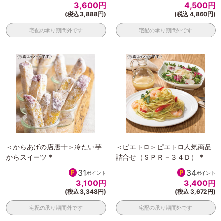
3,600
円
4,500
円
(税込 3,888円)
(税込 4,860円)
宅配の承り期間外です
宅配の承り期間外です
＜からあげの店唐十＞冷たい芋
＜ピエトロ＞ピエトロ人気商品
からスイーツ *
詰合せ（ＳＰＲ－３４Ｄ） *
31
34
ポイント
ポイント
3,100
円
3,400
円
(税込 3,348円)
(税込 3,672円)
宅配の承り期間外です
宅配の承り期間外です