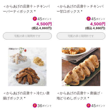
＜からあげの店唐十＞チキンバ
＜からあげの店唐十＞チキンバ
ーパーティボックス *
ー甘口ボックス *
45
45
ポイント
ポイント
4,500
円
4,500
円
(税込 4,860円)
(税込 4,860円)
宅配の承り期間外です
宅配の承り期間外です
＜からあげの店唐十＞冷たい唐
＜からあげの店唐十＞唐揚げ・
揚げボックス *
地どりめしボックス *
36
45
ポイント
ポイント