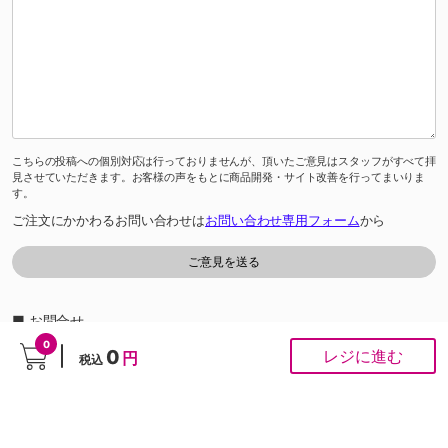
こちらの投稿への個別対応は行っておりませんが、頂いたご意見はスタッフがすべて拝
見させていただきます。お客様の声をもとに商品開発・サイト改善を行ってまいりま
す。
ご注文にかかわるお問い合わせは
お問い合わせ専用フォーム
から
■ お問合せ
「よくあるご質問」は
こちら
から
0
0
レジに進む
円
税込
0120-37-1947
ゆめオンラインカスタマーセンター［受付時間］あさ10時～夕方6時
※通話料は無料です。