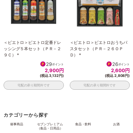
＜ピエトロ＞ピエトロ定番ドレ
＜ピエトロ＞ピエトロおうちパ
ッシング５本セット（ＰＲ－２
スタセット（ＰＲ－２６ＯＰ
９Ｃ） *
Ｄ） *
29
26
ポイント
ポイント
2,900
円
2,600
円
(税込 3,132円)
(税込 2,808円)
宅配の承り期間外です
宅配の承り期間外です
カテゴリーから探す
催事商品
セブンプレミアム
食品・飲料
お酒
（食品・日用品）