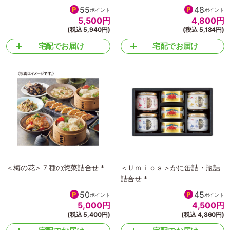
55
48
ポイント
ポイント
5,500
円
4,800
円
(税込 5,940円)
(税込 5,184円)
宅配でお届け
宅配でお届け
＜梅の花＞７種の惣菜詰合せ *
＜Ｕｍｉｏｓ＞かに缶詰・瓶詰
詰合せ *
50
45
ポイント
ポイント
5,000
円
4,500
円
(税込 5,400円)
(税込 4,860円)