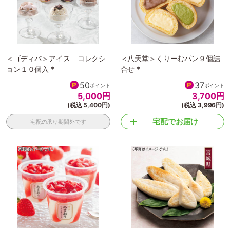
＜ゴディバ＞アイス コレクシ
＜八天堂＞くりーむパン９個詰
ョン１０個入 *
合せ *
50
37
ポイント
ポイント
5,000
円
3,700
円
(税込 5,400円)
(税込 3,996円)
宅配でお届け
宅配の承り期間外です