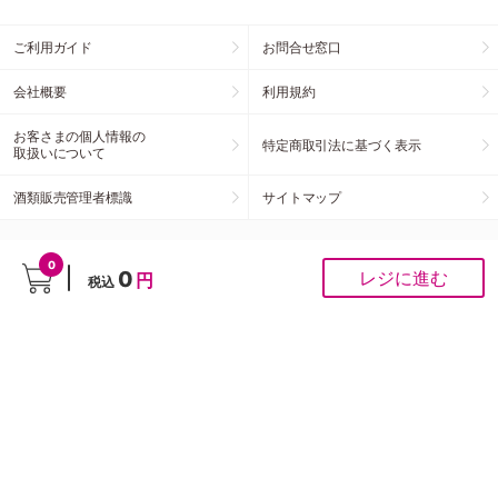
ご利用ガイド
お問合せ窓口
会社概要
利用規約
お客さまの個人情報の
特定商取引法に基づく表示
取扱いについて
酒類販売管理者標識
サイトマップ
お客様の声をお聞かせください
0
0
レジに進む
円
税込
こちらの投稿への個別対応は行っておりませんが、頂いたご意見はスタッフがすべて拝
見させていただきます。お客様の声をもとに商品開発・サイト改善を行ってまいりま