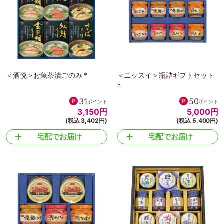
＜酒悦＞お魚茶漬ごのみ *
＜ニッスイ＞瓶詰ギフトセット
*
31
50
ポイント
ポイント
3,150
円
5,000
円
(税込 3,402円)
(税込 5,400円)
宅配でお届け
宅配でお届け