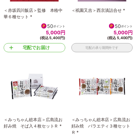
＜赤坂四川飯店＞監修 本格中
＜祇園又吉＞西京漬詰合せ *
華６種セット *
50
50
ポイント
ポイント
5,000
円
5,000
円
(税込 5,400円)
(税込 5,400円)
宅配でお届け
宅配の承り期間外です
＜みっちゃん総本店＞広島流お
＜みっちゃん総本店＞広島流お
好み焼 そば入４枚セットＲ *
好み焼 バラエティ３種セット
Ｒ *