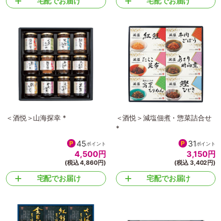
宅配でお届け
宅配でお届け
＜酒悦＞山海探幸 *
＜酒悦＞減塩佃煮・惣菜詰合せ
*
45
31
ポイント
ポイント
4,500
円
3,150
円
(税込 4,860円)
(税込 3,402円)
宅配でお届け
宅配でお届け