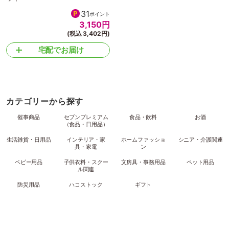
31
ポイント
3,150
円
(税込 3,402円)
宅配でお届け
カテゴリーから探す
催事商品
セブンプレミアム
食品・飲料
お酒
（食品・日用品）
生活雑貨・日用品
インテリア・家
ホームファッショ
シニア・介護関連
具・家電
ン
ベビー用品
子供衣料・スクー
文房具・事務用品
ペット用品
ル関連
防災用品
ハコストック
ギフト