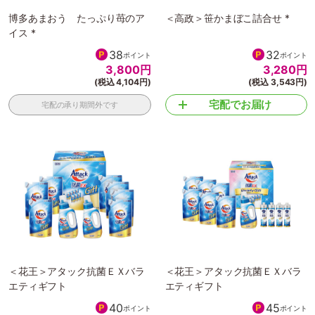
博多あまおう たっぷり苺のア
＜高政＞笹かまぼこ詰合せ *
イス *
38
32
ポイント
ポイント
3,800
円
3,280
円
(税込 4,104円)
(税込 3,543円)
宅配でお届け
宅配の承り期間外です
＜花王＞アタック抗菌ＥＸバラ
＜花王＞アタック抗菌ＥＸバラ
エティギフト
エティギフト
40
45
ポイント
ポイント