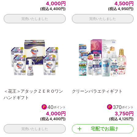
4,000
円
4,500
円
(税込 4,400円)
(税込 4,950円)
完売いたしました
完売いたしました
＜花王＞アタックＺＥＲＯワン
クリーンバラエティギフト
ハンドギフト
40
370
ポイント
ポイント
4,000
円
3,750
円
(税込 4,400円)
(税込 4,125円)
宅配でお届け
完売いたしました