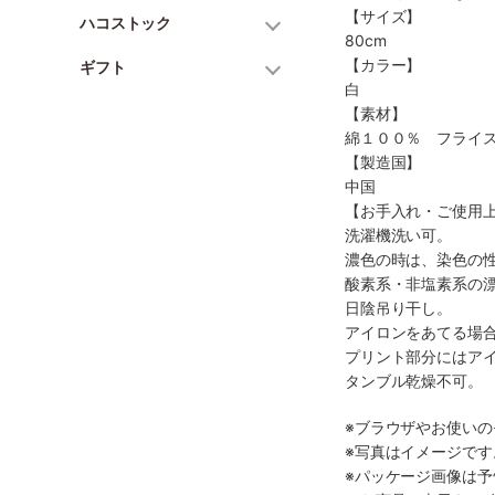
【サイズ】
ハコストック
80cm
【カラー】
ギフト
白
【素材】
綿１００％ フライ
【製造国】
中国
【お手入れ・ご使用
洗濯機洗い可。
濃色の時は、染色の
酸素系・非塩素系の
日陰吊り干し。
アイロンをあてる場
プリント部分にはア
タンブル乾燥不可。
※ブラウザやお使い
※写真はイメージで
※パッケージ画像は