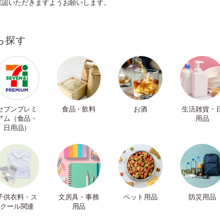
確認いただきますようお願いします。
ら探す
セブンプレミ
食品・飲料
お酒
生活雑貨・
アム（食品・
用品
日用品）
子供衣料・ス
文房具・事務
ペット用品
防災用品
クール関連
用品