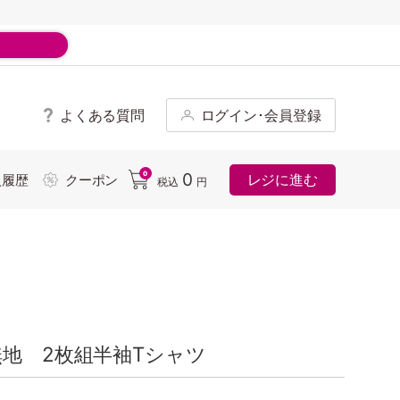
よくある質問
ログイン･会員登録
ド
0
0
レジに進む
入履歴
クーポン
税込
円
無地 2枚組半袖Tシャツ