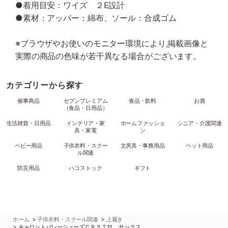
●着用目安：ワイズ ２E設計
●素材：アッパー：綿布、ソール：合成ゴム
※ブラウザやお使いのモニター環境により,掲載画像と
実際の商品の色味が若干異なる場合がございます。
カテゴリーから探す
催事商品
セブンプレミアム
食品・飲料
お酒
（食品・日用品）
生活雑貨・日用品
インテリア・家
ホームファッショ
シニア・介護関連
具・家電
ン
ベビー用品
子供衣料・スクー
文房具・事務用品
ペット用品
ル関連
防災用品
ハコストック
ギフト
>
>
ホーム
子供衣料・スクール関連
上履き
>
キャロットバレーシューズＣＲＳＴ11 サックス