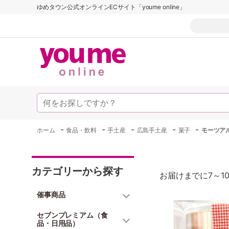
ゆめタウン公式オンラインECサイト「youme online」
-
-
-
-
-
ホーム
食品・飲料
手土産
広島手土産
菓子
モーツア
カテゴリーから探す
お届けまでに7～1
催事商品
セブンプレミアム（食
品・日用品）