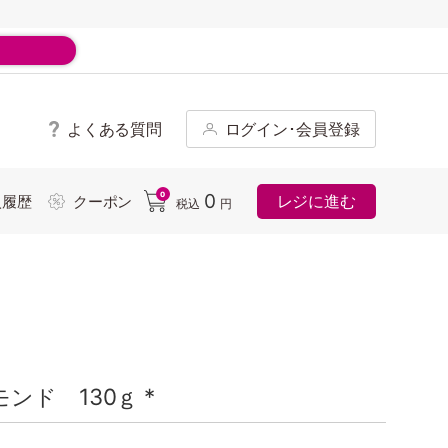
よくある質問
ログイン･会員登録
ド
0
0
レジに進む
入履歴
クーポン
税込
円
ド 130ｇ *