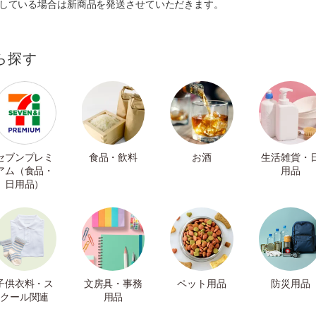
ルしている場合は新商品を発送させていただきます。
ら探す
セブンプレミ
食品・飲料
お酒
生活雑貨・
アム（食品・
用品
日用品）
子供衣料・ス
文房具・事務
ペット用品
防災用品
クール関連
用品