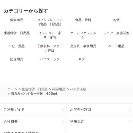
カテゴリーから探す
催事商品
セブンプレミアム
食品・飲料
お酒
（食品・日用品）
生活雑貨・日用品
インテリア・家
ホームファッショ
シニア・介護関連
具・家電
ン
ベビー用品
子供衣料・スクー
文房具・事務用品
ペット用品
ル関連
防災用品
ハコストック
ギフト
>
>
>
ホーム
生活雑貨・日用品
掃除用品
バス用洗剤
>
強力カビハイター本体 400ml
ご利用ガイド
お問合せ窓口
会社概要
利用規約