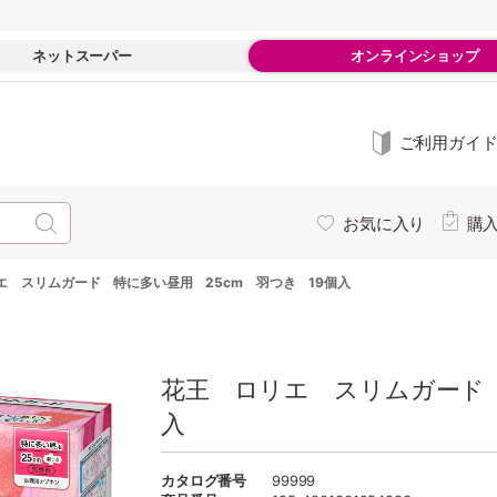
ネットスーパー
オンラインショップ
ご利用ガイ
お気に入り
購
エ スリムガード 特に多い昼用 25cm 羽つき 19個入
花王 ロリエ スリムガード 
入
カタログ番号
99999