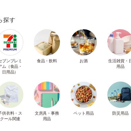
ら探す
セブンプレミ
食品・飲料
お酒
生活雑貨・
アム（食品・
用品
日用品）
子供衣料・ス
文房具・事務
ペット用品
防災用品
クール関連
用品