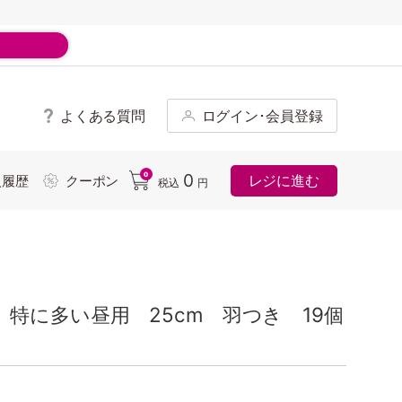
よくある質問
ログイン･会員登録
ド
0
0
レジに進む
入履歴
クーポン
税込
円
特に多い昼用 25cm 羽つき 19個