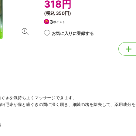
318円
(税込
350円
)
3
ポイント
お気に入りに登録する
歯ぐきを気持ちよくマッサージできます。
極細毛束が歯と歯ぐきの間に深く届き、細菌の塊を除去して、薬用成分を
脂