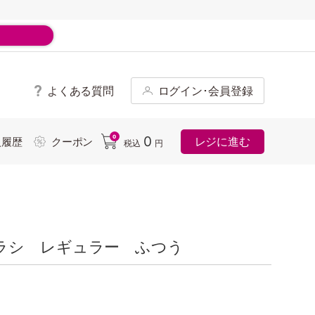
よくある質問
ログイン･会員登録
ド
0
0
レジに進む
入履歴
クーポン
税込
円
ラシ レギュラー ふつう