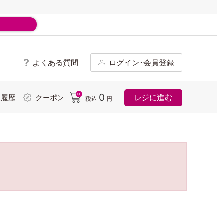
よくある質問
ログイン･会員登録
ド
0
0
レジに進む
入履歴
クーポン
税込
円